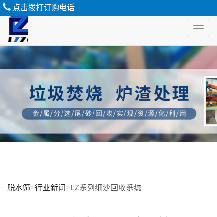
点击拨打订购电话
Toggl
naviga
脱
水
筛
脱水筛
>
行业新闻
>
LZ系列细沙回收系统