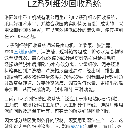
LZ系列细沙回收系统
洛阳隆中重工机械有限公司生产的
LZ
系列细沙回收系统，
采用好技术水平，并结合我国的实际情况而设计成功的，采
用该细砂回收装置，可以有效降低细砂的流失量，使其控制
在
5
～
10
％之内。
LZ
系列细砂回收系统通常是由电机、渣浆泵、旋流器、
ZKR
直线振动筛
、清洗槽、返料箱等组成，将砂水混合物输
送至旋流器，离心分J浓缩的细砂经沉砂嘴提供给振动筛，
经振动筛脱水后
,
细砂与水有效分离，少量细砂、泥等经返
料箱再回到清洗槽，清洗槽液面过高时，经出料口排出
.
直
线振动筛回收物料重量浓度为
70%-85%
。调节细度模数可通
过改变泵转速、改变砂浆浓度、调节溢流水量、更换出砂嘴
来实现，从而完成清洗、脱水和分J三种功能。
目前，
LZ
系列细砂回收系统广泛应用于水电站砂石骨科加
工系统、玻璃原料加工系统、人工制砂生产线、选煤厂粗煤
泥的回收及环保工程等，可有效的解决细砂回收问题。
因大部分地区受到条件的限制，须要用到湿法生产工艺，这
就使得大量的细砂流失，不J影响
成品砂
的质量，而且污染