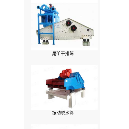
尾矿干排筛
振动脱水筛