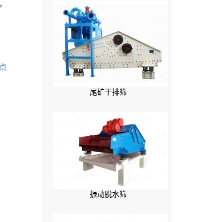
，
点
尾矿干排筛
振动脱水筛