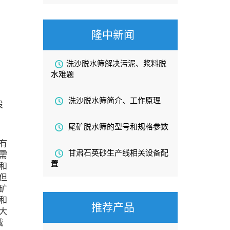
隆中新闻
洗沙脱水筛解决污泥、浆料脱
水难题
洗沙脱水筛简介、工作原理
设
尾矿脱水筛的型号和规格参数
有
甘肃石英砂生产线相关设备配
需
置
和
但
矿
和
推荐产品
大
减