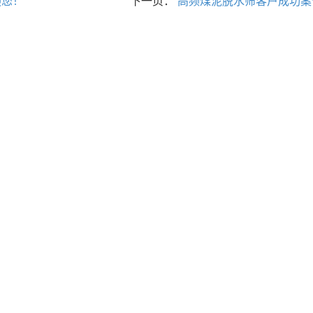
迎您！
下一页：
高频煤泥脱水筛客户成功案