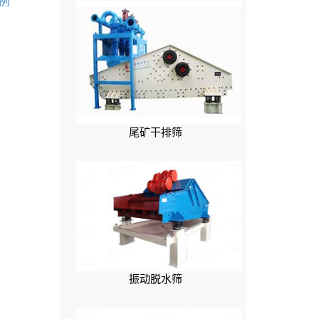
例
尾矿干排筛
振动脱水筛