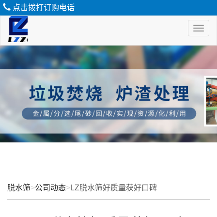
点击拨打订购电话
Toggl
naviga
脱
水
筛
脱水筛
>
公司动态
>
LZ脱水筛好质量获好口碑