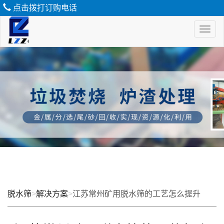
点击拨打订购电话
Toggl
naviga
脱
水
筛
脱水筛
>
解决方案
>
江苏常州矿用脱水筛的工艺怎么提升