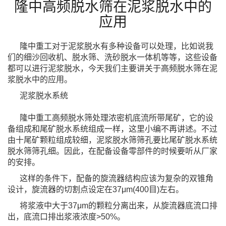
隆中高频脱水筛在泥浆脱水中的
应用
隆中重工对于泥浆脱水有多种设备可以处理，比如说我
们的细沙回收机、脱水筛、洗砂脱水一体机等等，这些设备
都可以进
行泥浆脱水，今天我们主要讲关于高频脱水筛在泥
浆脱水中的应用。
泥浆脱水系统
隆中重工高频脱水筛处理浓密机底流所带尾矿，它的设
备组成和尾矿脱水系统组成一样，这里小编不再讲述。不过
由十尾矿
颗粒组成较细，泥浆脱水筛筛孔要比尾矿脱水系统
脱水筛筛孔细。因此，在配备设备零部件的时候要听从厂家
的安排。
这样的条件下，配备的旋流器结构应该为复杂的双锥角
设计，旋流器的切割点设定在37μm(400目)左右。
将浆液中大于37μm的颗粒分离出来，从旋流器底流口排
出，底流口排出浆液浓度>50%。