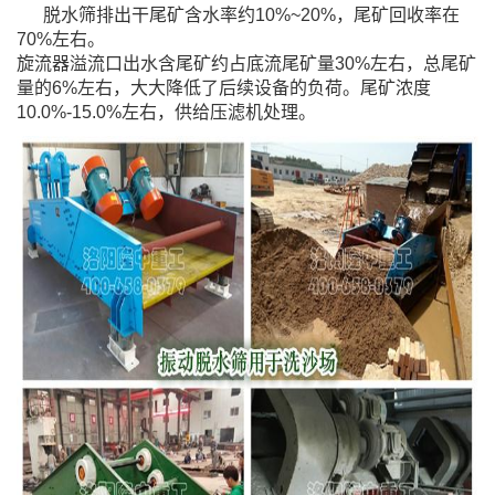
脱水筛排出干尾矿含水率约10%~20%，尾矿回收率在
70%左右。
旋流器溢流口出水含尾矿约占底流尾矿量30%左右，总尾矿
量的6%左右，大大降低了后续设备的负荷。
尾矿浓度
10.0%-15.0%左右，供给压滤机处理。