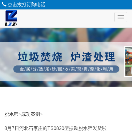
点击拨打订购电话
Toggl
naviga
脱
水
筛
脱水筛
>
成功案例
>
8月7日河北石家庄的TS0820型振动脱水筛发货啦