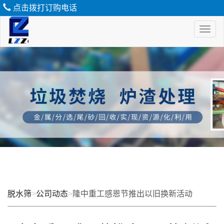
点击拨打订购电话
Toggl
naviga
脱
水
筛
脱水筛
>
公司动态
>
隆中重工感恩节推出以旧换新活动