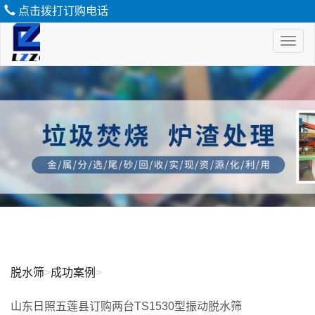
点击拨打订购电话
Toggl
naviga
脱
水
筛
脱水筛
>
成功案例
>
山东日照五莲县订购两台TS1530型振动脱水筛