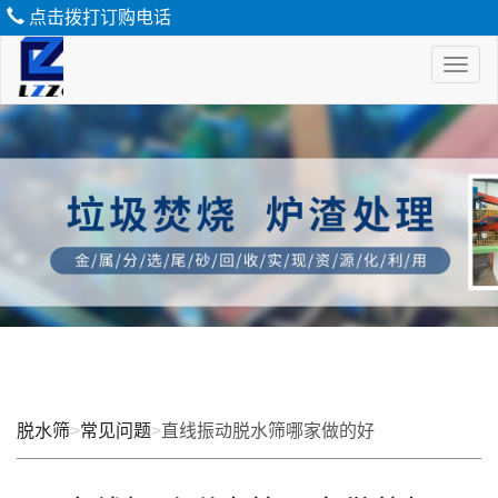
点击拨打订购电话
Toggl
naviga
脱
水
筛
脱水筛
>
常见问题
>
直线振动脱水筛哪家做的好