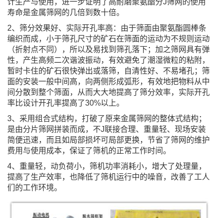
计生产与使用，进一步证明了高耐磨聚氨酯分J筛网的使用
寿命是金属筛网的几倍
到数十倍。
2、筛分效果好、实际开孔率高：由于筛面由聚氨酯圆棒条
编织而成，小于筛孔尺寸的矿石在筛面的运动为不
规则运动
（折射点不同），所以及易找到筛孔落下；加之筛网具有弹
性，产生高频二次谐波振动，有效避免了
潮湿微粒的粘附，
暂时卡住的矿石很快弹出或落筛，自清性好、不易堵孔；筛
面的安装一般中间高，向两侧形
成弧形，有效地把物料从中
间分散到整个筛面，从而大大地提高了筛分效率，实际开孔
率比设计开孔率提高了
30%以上。
3、采用组合式结构，打破了原来金属筛网的整体式结构；
是由分片筛网拼装而成，不J联接合理、重量轻、
现场安装
简便迅速，而且如局部损坏可局部更换，节省了筛网的维护
费用与使用成本，保证了筛机的正常工作
时间。
4、重量轻，动负荷小，筛机功率消耗小，增大了处理量，
提高了生产效率，也降低了筛机运行中的噪音，改
善了工人
们的工作环境。