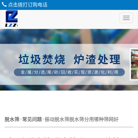
点击拨打订购电话
Toggl
naviga
脱
水
筛
脱水筛
>
常见问题
>
振动脱水筛脱水筛分用哪种筛网好