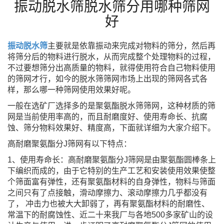
振动脱水筛脱水筛分用哪种筛网
好
振动脱水筛
主要就是依靠振动来完成对物料的筛分，然后再
将筛分后的物料进行脱水，从而完成整个处理物料
的过程，
不过要想筛分出高质量的物料，就得使用符合自己物料使用
的筛网才行，如今的脱水筛筛网市场上出
现的筛网各式各
样，那么哪一种筛网使用效果好呢。
一般在选矿厂选择多的是聚氨酯脱水筛筛网，这种材质的筛
网是当前使用率高的，而且耐磨度好、使用寿
命长、抗腐
蚀、筛分物料效果好、精度高，下面就详细为大家介绍下。
高耐磨聚氨酯分J筛网有以下特点：
1、使用寿命长：高耐磨聚氨酯分J筛网是由聚氨酯圆棒条上
下编织而成的，由于它特别的生产工艺和安装使
用效果使整
个筛面富有弹性，还有聚氨酯材料的自身弹性，物料与筛面
之间只有了点接触，滑动摩擦力、滚动
摩擦力几乎都没有
了， 冲击力也被大大卸弱了，再有聚氨酯材料的耐磨性、
常温下的耐腐蚀性、近二十来我
厂与各地500多家矿山的设