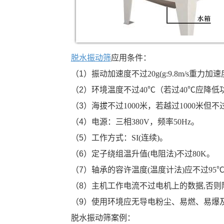
脱水振动筛
应用条件：
（
1
）振动加速度不过
20g(g:9.8m/s
重力加速
（
2
）环境温度不过
40
℃（若过
40
℃应降低
（
3
）海拔不过
1000
米，若越过
1000
米但不
（
4
）电源：三相
380V
，频率
50Hz
。
（
5
）工作方式：
SI(
连续
)
。
（
6
）定子绕组温升值
(
电阻法
)
不过
80K
。
（
7
）轴承的容许温度
(
温度计法
)
应不过
95
（
8
）主机工作电流不过电机上的数据
,
否则
（
9
）使用环境应无导电粉尘、易燃、易爆
脱水振动筛案例：