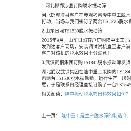
1.
河北邯郸涉县订购脱水振动筛
河北邯郸涉县客户在参观考察隆中重工脱水
打动，当场与我们签订了两台
TS1225
脱水
2.
山东日照
TS1530
脱水振动筛
2015
年
9
月，山东日照客户订购隆中重工
TS
发到达客户现场，安装调试试机直至客户满
客户对该机的脱水效果十分满意！
3.
武汉武钢集团订购
TS1845
脱水振动筛发货
湖北武汉武钢集团在隆中重工采购的
TS184
购两台
TS1530
脱水振动筛，运行生产一段
意，于是联系白经理直接订购了一台
TS184
相关阅读：
隆中振动脱水筛出料效果如何
?
上一页：
隆中重工是生产脱水筛的制造商