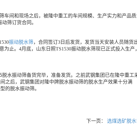
筛车间和现场之后，被隆中重工的车间规模、生产实力和产品质
振动筛订货合同。
1530
振动脱水筛
，合同签订
3
日后发货，发货当天安装人员随货
意为止。
4
月底，山东日照
TS1530
振动脱水筛现已正式投入生产
5
脱水振动筛备货完毕，准备发货。之前武钢集团已在隆中重工
时间之后，武钢集团对隆中牌脱水振动筛的脱水生产效果十分满
5
型的脱水振动筛。
下一页：
选煤选矿脱水