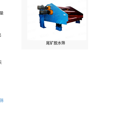
量
出
，
尾矿脱水筛
采
筛