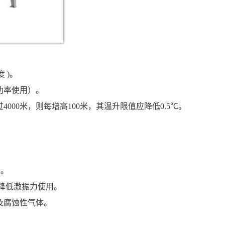
度
)
。
功率使用）。
过
4000
米，则每增高
100
米，其温升限值应降低
0.5
℃。
℃。
降低激振力使用。
及腐蚀性气体。