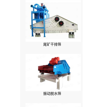
尾矿干排筛
振动脱水筛