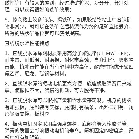
磁性等）有较大的差别，经过洗矿将泥、沙分开，分别处
理，可以获得很好的选矿效果；
5
、掺杂粘土较多的赤、褐铁矿，如果胶结物粘土中含铁矿
物非常少，就可以在洗矿之后将泥作为终的尾矿直接丢弃，
所得的块状矿品位就可以获得提高。
直线脱水筛性能特点
1
、直线脱水筛筛网材质采用高分子聚氨酯
(UHMW----PE)
，
耐冲击、耐低温、耐磨损、耐化学腐蚀、自身润滑、吸收冲
击能，抗冲击性能在所有塑料中为高值，耐磨性能优于聚四
氟乙烯、尼龙、碳钢等材料。
2
、直线脱水筛的振动电机更换方便，底座橡胶弹簧用来减
震，使振幅不大，缓慢的振动，可以脱得干净。
3
、直线脱水筛可以根据产量和含水量来定制，机身的侧板
有加强板，底部装有支撑，底部打有横条，出料口加有三角
形钢板支撑，板材厚
4
、振动电机固定采用高强度螺栓，底部弹簧为橡胶弹簧，
弹簧的质量会影响振动电机的寿命。筛板固定的密度高，筛
板中打有加强筋。