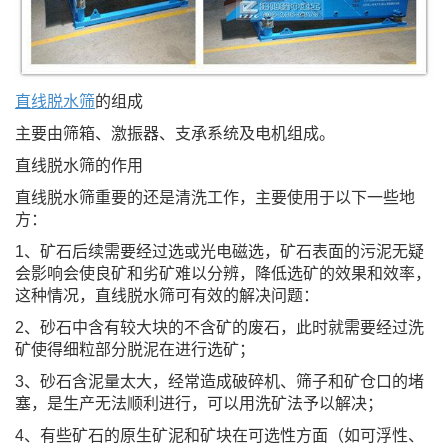
直线脱水筛
的组成
主要由筛箱、激振器、支承系统及电机组成。
直线脱水筛的作用
直线脱水筛重要的还是清洗工作，主要使用于以下一些地
方：
1
、矿石后续需要经过选或光电磁选，矿石表面的污泥无疑
会影响会使良矿和劣矿难以分辨，降低选矿的效果和效率，
这种情况，直线脱水筛可有效的解决问题：
2
、砂石中含有较大块的不含矿的废石，此时就需要经过洗
矿使得细粒部分脱泥在进行选矿；
3
、砂石含泥量太大，经常造成破碎机、筛子和矿仓口的堵
塞，是生产无法顺利进行，可以用洗矿法予以解决；
4
、有些矿石的原生矿泥和矿块在可选性方面（如可浮性、