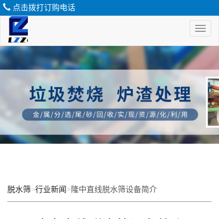
点击拨打订购电话
Toggl
naviga
脱
水
筛
脱水筛
>
行业新闻
>
隆中直线脱水筛设备简介