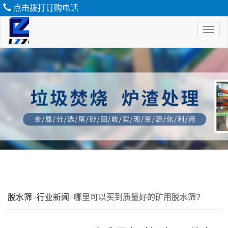
点击拨打订购电话
Toggl
naviga
脱
水
筛
脱水筛
>
行业新闻
>
哪里可以买到质量好的矿用脱水筛?