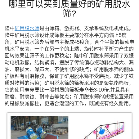
哪里可以买到质量好的矿用脱水
筛?
隆中
矿用脱水筛
是由筛箱、激振器、支承系统及电机组成。
隆中矿用脱水筛设计成筛板主要部分在水平方向偏上
5
度
角，矿用脱水筛办后部与主板成
45
度角，两个平衡的振动电
机水平安装，一个在另一个的上端，旋转时补平衡力产生的
回转效果让筛子的工作更稳定；隆中矿用脱水筛采用了双振
动电机激振，结构紧凑，摆脱了传统偏心振动器结构大、漏
油、磨损大、噪声大、不便维修的缺点；矿用脱水筛的侧体
护板粘有耐磨橡胶，保证了矿用脱水筛不受磨损，减少了铁
质对物料的污染；矿用脱水筛的筛板采用的是聚氨酯筛板，
它的使用寿命要比一般材质的筛板寿命长
3-10
倍
.
并且具有
耐磨、耐腐蚀、耐冲击等优点；矿用脱水筛的减振装置采用
的是橡胶减振柱，更适合潮湿的工作，既减振有经久耐用。