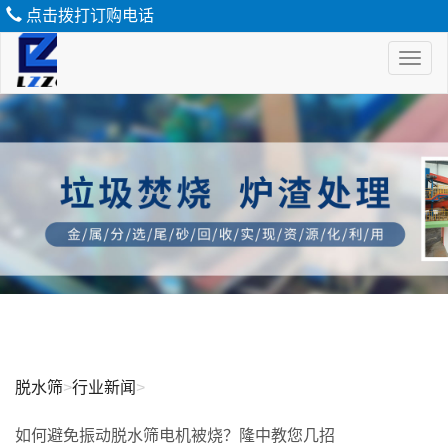
点击拨打订购电话
Toggl
naviga
脱
水
筛
脱水筛
>
行业新闻
>
如何避免振动脱水筛电机被烧？隆中教您几招