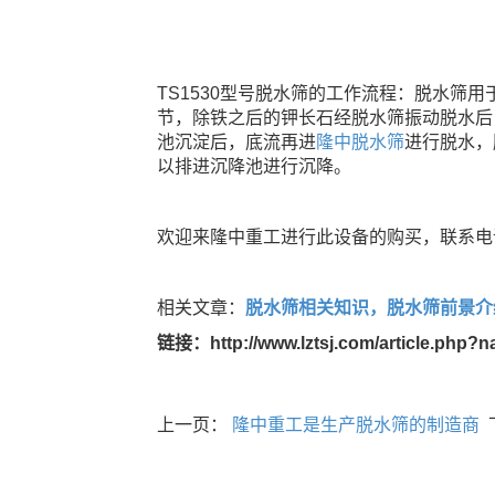
TS1530型号脱水筛的工作流程：脱水筛
节，除铁之后的钾长石经脱水筛振动脱水后
池沉淀后，底流再进
隆中脱水筛
进行脱水，
以排进沉降池进行沉降。
欢迎来隆中重工进行此设备的购买，联系电话：
相关文章：
脱水筛相关知识，脱水筛前景介
链接：http://www.lztsj.com/article.php?
上一页：
隆中重工是生产脱水筛的制造商