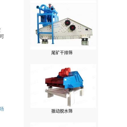
淀
可
尾矿干排筛
场
振动脱水筛