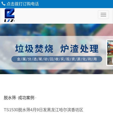
点击拨打订购电话
Toggl
naviga
脱
水
筛
脱水筛
>
成功案例
>
TS1530脱水筛4月9日发黑龙江哈尔滨香坊区