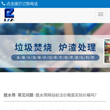
点击拨打订购电话
Toggl
naviga
脱
水
筛
脱水筛
>
常见问题
>
脱水筛网站标注价格是实际价格吗？