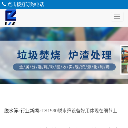
点击拨打订购电话
Toggl
naviga
脱
水
筛
脱水筛
>
行业新闻
>
TS1530脱水筛设备好用体现在细节上