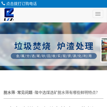
点击拨打订购电话
Toggl
naviga
脱
水
筛
脱水筛
>
常见问题
>
隆中选煤选矿脱水筛有哪些鲜明特点？