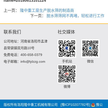
name=20180613101124
上一页：
隆中重工是生产脱水筛的制造商
下一页：
脱水筛筛网不再堵，轻松进行工作
联系我们
社交媒体
公司地址：河南省洛阳市孟津
县常袋镇双月路10号
免费电话：400-658-0379
手机站
微信
电子邮箱：info@lylzzg.com
微博
版权所有洛阳隆中重工机械有限公司
[豫ICP10207782号]
豫公