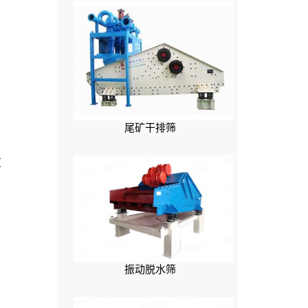
尾矿干排筛
应
振动脱水筛