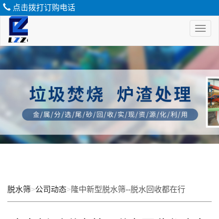
点击拨打订购电话
Toggl
naviga
脱
水
筛
脱水筛
>
公司动态
>
隆中新型脱水筛--脱水回收都在行