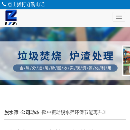
点击拨打订购电话
Toggl
naviga
脱
水
筛
脱水筛
>
公司动态
>
隆中振动脱水筛环保节能再升J！