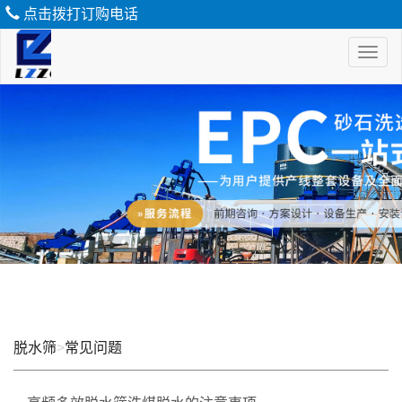
点击拨打订购电话
Toggl
naviga
脱
水
筛
脱水筛
>
常见问题