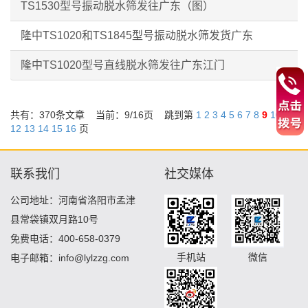
TS1530型号振动脱水筛发往广东（图）
隆中TS1020和TS1845型号振动脱水筛发货广东
隆中TS1020型号直线脱水筛发往广东江门
共有：370条文章 当前：
9
/16页 跳到第
1
2
3
4
5
6
7
8
9
10
11
12
13
14
15
16
页
联系我们
社交媒体
公司地址：河南省洛阳市孟津
县常袋镇双月路10号
免费电话：400-658-0379
手机站
微信
电子邮箱：info@lylzzg.com