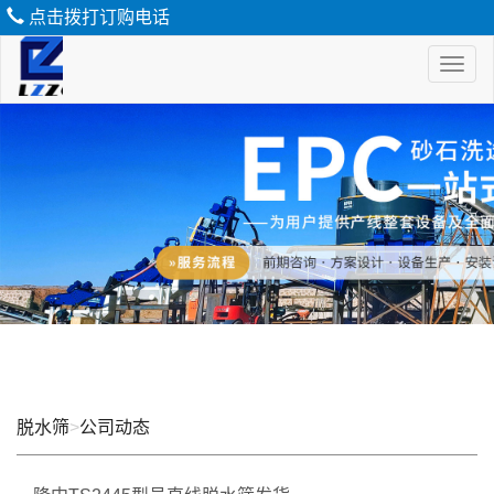
点击拨打订购电话
Toggl
naviga
脱
水
筛
脱水筛
>
公司动态