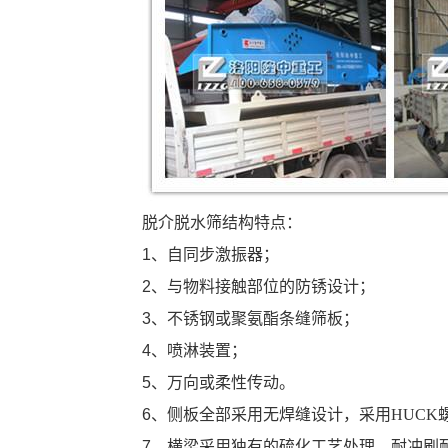
脱介脱水筛结构特点：
1
、自同步激振器；
2
、与物料接触部位的防锈设计；
3
、不锈钢或聚氨酯条缝筛板；
4
、喷淋装置；
5
、万向或柔性传动。
6
、侧板全部采用无焊缝设计，采用
HUCK
7
、横梁采用独有的硫化工艺处理，耐冲刷