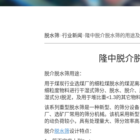
脱水筛
>
行业新闻
>
隆中脱介脱水筛的用途及
隆中脱介
脱介脱水筛用途：
用于煤炭行业选煤厂的细粒煤脱水的煤泥离
细粒度物料进行干湿式筛分、脱水、脱介、
湿式分J脱泥，及用于堆比重
<1.3
的其它物料
该系列重型脱水筛是一种新型、的筛分设备
厂、选矿厂常用的筛分机械。该机采用新型
的动负荷较小，具有处理量大、筛分效率高
脱介
脱水筛
设计特点：