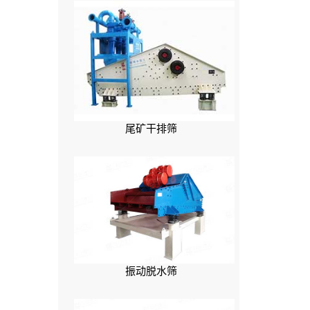
尾矿干排筛
振动脱水筛