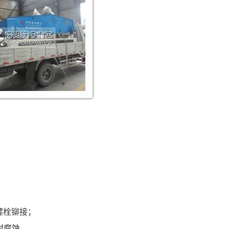
螺栓铆接；
耐腐蚀。