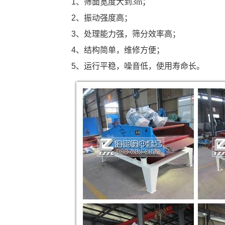
1
、筛面宽度大到
3m
；
2
、振动强度高；
3
、处理能力强，筛分效率高；
4
、结构简单，维修方便；
5
、运行平稳，噪音低，使用寿命长。